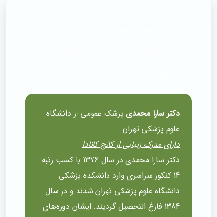
لیزر موهای زائد
تزریق ژل لب
هایفوتراپی
بوتاکس
قوانین و مقررات
درباره ما
دکتر سارا محمدی
پزشک عمومی از دانشگاه
علوم پزشکی تهران
دارای مدرک زیبایی از کالج کانادا
دکتر سارا محمدی در سال 1376 با کسب رتبه
14 کنکور سراسری وارد دانشکده پزشکی
دانشگاه علوم پزشکی تهران شدند و در سال
1384 فارغ التحصیل گردیند. ایشان دوره‌های