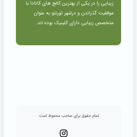
زیبایی را در یکی از بهترین کالج های کانادا با
موفقیت گذراندن و درشهر تورنتو به عنوان
متخصص زیبایی دارای کلینیک بوده اند.
آدرس:
کرج، فردیس، نبش کانال شرقی، طبقه
فوقانی بازار قائم، مطب دکتر سارا محمدی
02636543433
تلفن ثابت مطب
09375353511
تلفن همراه
تمام حقوق برای صاحب محفوظ است.